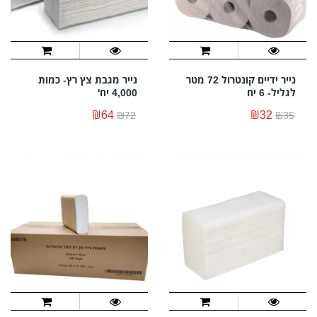
נייר ידיים קונטרול 72 מטר
נייר מגבת צץ רץ- כמות
לגליל- 6 יח
4,000 יח'
₪64
₪32
₪72
₪35