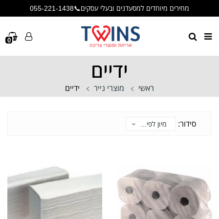
מחירים מיוחדים למסעדנים ובעלי עסקים📞055-221-1438
🚛משלוח מהיר 5-7 ימי עסקים🚛
🥤ניתן לבצע איסוף עצמי (מאזור תעשייה מילואות, צמוד לעכו)🥤
0
ידיים
ראשי
מוצרי נייר
ידיים
סידור:
מיון לפי...