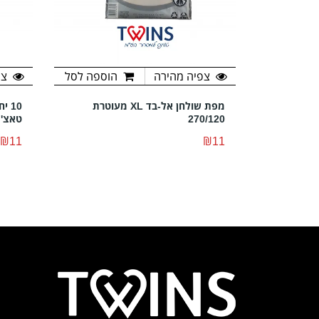
צפיה מהירה
הוספה לסל
צפ
מפת שולחן אל-בד XL מעוטרת
10 
270/120
טאצ'
₪11
₪11