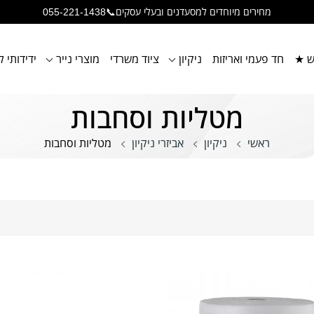
🚛משלוח מהיר 5-7 ימי עסקים🚛
🥤ניתן לבצע איסוף עצמי (מאזור תעשייה מילואות, צמוד לעכו)🥤
ש ★
חד פעמי ואריזות
ניקיון
ציוד משרדי
מוצרי נייר
ידידותי 
מטליות וסחבות
ראשי
ניקיון
אביזרי ניקיון
מטליות וסחבות