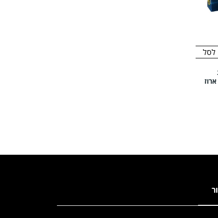
לסל
ה 60/90 סמ SHINY,- ארוז
ור